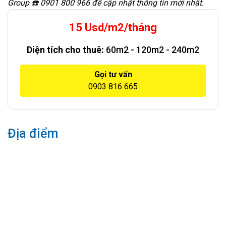
Group ☎️ 0901 800 966 để cập nhật thông tin mới nhất.
15 Usd/m2/tháng
Diện tích cho thuê:
60m2 - 120m2 - 240m2
Gọi tư vấn
0903 816 665
Địa điểm