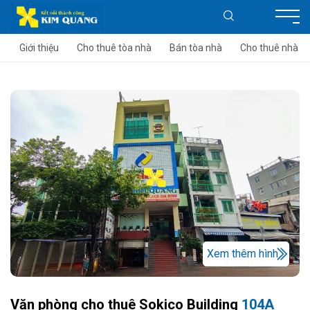
Giới thiệu
Cho thuê tòa nhà
Bán tòa nhà
Cho thuê nhà
Xem thêm hình
Văn phòng cho thuê Sokico Building
104A