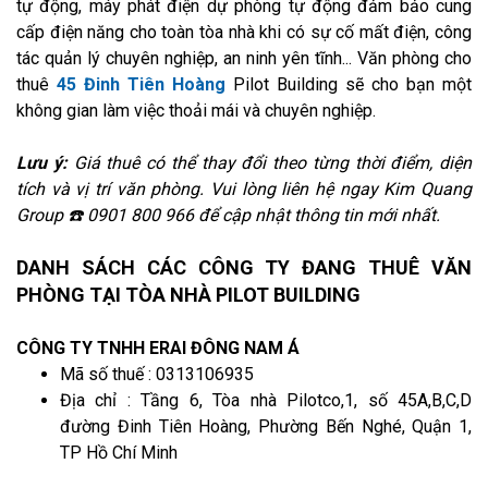
tự động, máy phát điện dự phòng tự động đảm bảo cung
cấp điện năng cho toàn tòa nhà khi có sự cố mất điện, công
tác quản lý chuyên nghiệp, an ninh yên tĩnh... Văn phòng cho
thuê
45 Đinh Tiên Hoàng
Pilot Building sẽ cho bạn một
không gian làm việc thoải mái và chuyên nghiệp.
Lưu ý:
Giá thuê có thể thay đổi theo từng thời điểm, diện
tích và vị trí văn phòng. Vui lòng liên hệ ngay Kim Quang
Group ☎️ 0901 800 966 để cập nhật thông tin mới nhất.
DANH SÁCH CÁC CÔNG TY ĐANG THUÊ VĂN
PHÒNG TẠI TÒA NHÀ PILOT BUILDING
CÔNG TY TNHH ERAI ĐÔNG NAM Á
Mã số thuế : 0313106935
Địa chỉ : Tầng 6, Tòa nhà Pilotco,1, số 45A,B,C,D
đường Đinh Tiên Hoàng, Phường Bến Nghé, Quận 1,
TP Hồ Chí Minh