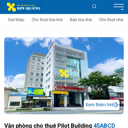
Giới thiệu
Cho thuê tòa nhà
Bán tòa nhà
Cho thuê nhà
Xem thêm hình
Văn phòng cho thuê Pilot Building
45ABCD