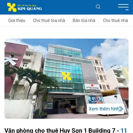
Giới thiệu
Cho thuê tòa nhà
Bán tòa nhà
Cho thuê nhà
Xem thêm hình
Văn phòng cho thuê Huy Sơn 1 Building 7 -
11