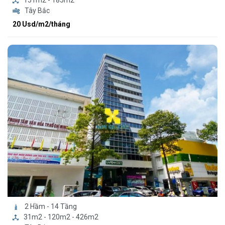
151m2 - 185m2
Tây Bắc
20 Usd/m2/tháng
2 Hầm - 14 Tầng
31m2 - 120m2 - 426m2