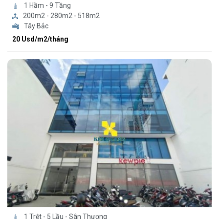
1 Hầm - 9 Tầng
200m2 - 280m2 - 518m2
Tây Bắc
20 Usd/m2/tháng
1 Trệt - 5 Lầu - Sân Thượng