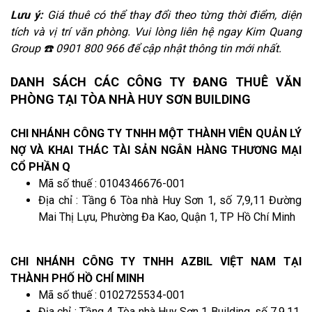
Lưu ý:
Giá thuê có thể thay đổi theo từng thời điểm, diện
tích và vị trí văn phòng. Vui lòng liên hệ ngay Kim Quang
Group ☎️ 0901 800 966 để cập nhật thông tin mới nhất.
DANH SÁCH CÁC CÔNG TY ĐANG THUÊ VĂN
PHÒNG TẠI TÒA NHÀ HUY SƠN BUILDING
CHI NHÁNH CÔNG TY TNHH MỘT THÀNH VIÊN QUẢN LÝ
NỢ VÀ KHAI THÁC TÀI SẢN NGÂN HÀNG THƯƠNG MẠI
CỔ PHẦN Q
Mã số thuế : 0104346676-001
Địa chỉ : Tầng 6 Tòa nhà Huy Sơn 1, số 7,9,11 Đường
Mai Thị Lựu, Phường Đa Kao, Quận 1, TP Hồ Chí Minh
CHI NHÁNH CÔNG TY TNHH AZBIL VIỆT NAM TẠI
THÀNH PHỐ HỒ CHÍ MINH
Mã số thuế : 0102725534-001
Địa chỉ : Tầng 4, Tòa nhà Huy Sơn 1 Building, số 7,9,11,