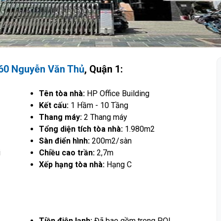
60 Nguyễn Văn Thủ
, Quận 1:
Tên tòa nhà:
HP Office Building
Kết cấu:
1 Hầm - 10 Tầng
Thang máy:
2 Thang máy
Tổng diện tích tòa nhà:
1.980m2
Sàn điển hình:
200m2/sàn
i
Chiều cao trần:
2,7m
Xếp hạng tòa nhà:
Hạng C
Tiền điện lạnh:
Đã bao gồm trong PQL