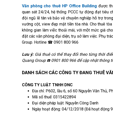
Văn phòng cho thuê HP Office Building
được thi
quan sát 24/24, hệ thống PCCC tự động đạt tiêu chu
đội ngũ lễ tân và bảo vệ chuyên nghiệp hỗ trợ tron
vướng cột, view đẹp mặt tiền tòa nhà. Cho thuê tòa n
không gian làm việc thoải mái, với một mức giá cho
đặt các văn phòng đại diện, trụ sở làm việc. Phụ tr
Group. Hotline ☎ 0901 800 966
Lưu ý:
Giá thuê có thể thay đổi theo từng thời điểm
Quang Group ☎️ 0901 800 966 để cập nhật thông ti
DANH SÁCH CÁC CÔNG TY ĐANG THUÊ VĂN
CÔNG TY LUẬT TNHH DNC
Địa chỉ: P602, lầu 6, số 60 Nguyễn Văn Thủ, 
Mã số thuế: 0315422894
Đại diện pháp luật: Nguyễn Công Danh
Ngày hoạt động: 04/12/2018 (Đã hoạt động 9