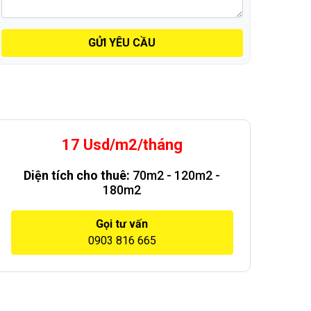
GỬI YÊU CẦU
17 Usd/m2/tháng
Diện tích cho thuê:
70m2 - 120m2 -
180m2
Gọi tư vấn
0903 816 665