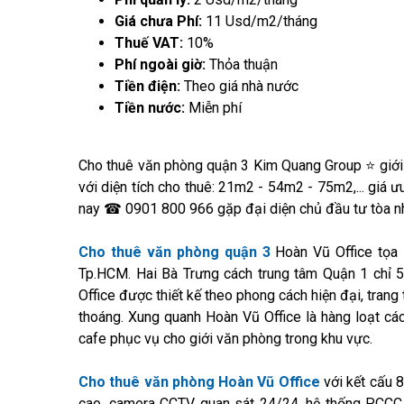
Giá chưa Phí:
11 Usd/m2/tháng
Thuế VAT:
10%
Phí ngoài giờ:
Thỏa thuận
Tiền điện:
Theo giá nhà nước
Tiền nước:
Miễn phí
Cho thuê văn phòng quận 3 Kim Quang Group ⭐ giới 
với diện tích cho thuê: 21m2 - 54m2 - 75m2,... giá
nay ☎ 0901 800 966 gặp đại diện chủ đầu tư tòa nh
Cho thuê văn phòng quận 3
Hoàn Vũ Office tọa 
Tp.HCM. Hai Bà Trưng cách trung tâm Quận 1 chỉ 5 
Office được thiết kế theo phong cách hiện đại, trang
thoáng. Xung quanh Hoàn Vũ Office là hàng loạt các
cafe phục vụ cho giới văn phòng trong khu vực.
Cho thuê văn phòng Hoàn Vũ Office
với kết cấu 8
cao, camera CCTV quan sát 24/24, hệ thống PCCC t