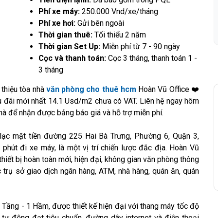
Phí xe máy:
250.000 Vnd/xe/tháng
Phí xe hơi:
Gửi bên ngoài
Thời gian thuê:
Tối thiểu 2 năm
Thời gian Set Up:
Miễn phí từ 7 - 90 ngày
Cọc và thanh toán:
Cọc 3 tháng, thanh toán 1 -
3 tháng
thiệu tòa nhà
văn phòng cho thuê hcm
Hoàn Vũ Office ❤️
 ưu đãi mới nhất 14.1 Usd/m2 chưa có VAT. Liên hệ ngay hôm
à để nhận được bảng báo giá và hỗ trợ miễn phí.
lạc mặt tiền đường 225 Hai Bà Trưng, Phường 6, Quận 3,
phút đi xe máy, là một vị trí chiến lược đắc địa. Hoàn Vũ
 thiết bị hoàn toàn mới, hiện đại, không gian văn phòng thông
 trụ sở giao dịch ngân hàng, ATM, nhà hàng, quán ăn, quán
 Tầng - 1 Hầm, được thiết kế hiện đại với thang máy tốc độ
ự động đạt tiêu chuẩn, đường dây internet và điện thoại