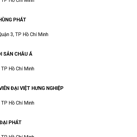
, TP Hồ Chí Minh
 HÙNG PHÁT
 Quận 3, TP Hồ Chí Minh
DI SẢN CHÂU Á
, TP Hồ Chí Minh
IÊN ĐẠI VIỆT HƯNG NGHIỆP
, TP Hồ Chí Minh
ĐẠI PHÁT