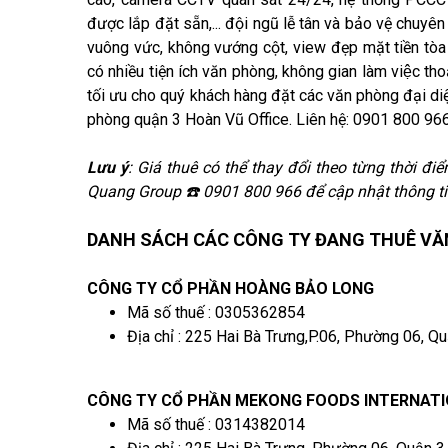
được lắp đặt sẵn,... đội ngũ lễ tân và bảo vệ chuyên
vuông vức, không vướng cột, view đẹp mặt tiền tòa
có nhiều tiện ích văn phòng, không gian làm việc thoải
tối ưu cho quý khách hàng đặt các văn phòng đại di
phòng quận 3 Hoàn Vũ Office. Liên hệ: 0901 800 96
Lưu ý
: Giá thuê có thể thay đổi theo từng thời điể
Quang Group ☎️ 0901 800 966 để cập nhật thông ti
DANH SÁCH CÁC CÔNG TY ĐANG THUÊ VĂN
CÔNG TY CỔ PHẦN HOÀNG BẢO LONG
Mã số thuế : 0305362854
Địa chỉ : 225 Hai Bà Trưng,P.06, Phường 06, Q
CÔNG TY CỔ PHẦN MEKONG FOODS INTERNAT
Mã số thuế : 0314382014