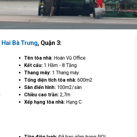
 Hai Bà Trưng
, Quận 3:
Tên tòa nhà:
Hoàn Vũ Office
Kết cấu:
1 Hầm - 8 Tầng
Thang máy:
1 Thang máy
Tổng diện tích tòa nhà:
600m2
Sàn điển hình:
100m2/sàn
i
Chiều cao trần:
2,7m
Xếp hạng tòa nhà:
Hạng C
Tiền điện lạnh:
Đã bao gồm trong PQL