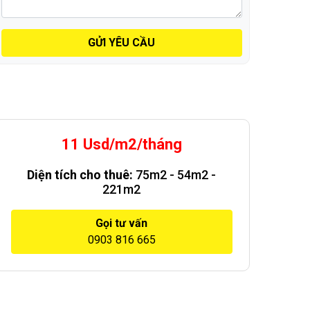
GỬI YÊU CẦU
11 Usd/m2/tháng
Diện tích cho thuê:
75m2 - 54m2 -
221m2
Gọi tư vấn
0903 816 665