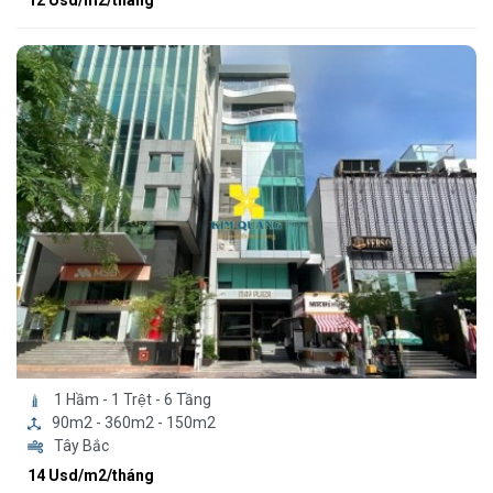
12 Usd/m2/tháng
1 Hầm - 1 Trệt - 6 Tầng
90m2 - 360m2 - 150m2
Tây Bắc
14 Usd/m2/tháng