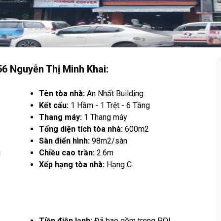
56 Nguyễn Thị Minh Khai:
Tên tòa nhà:
An Nhất Building
Kết cấu:
1 Hầm - 1 Trệt - 6 Tầng
Thang máy:
1 Thang máy
Tổng diện tích tòa nhà:
600m2
Sàn điển hình:
98m2/sàn
i
Chiều cao trần:
2.6m
Xếp hạng tòa nhà:
Hạng C
Tiền điện lạnh:
Đã bao gồm trong PQL