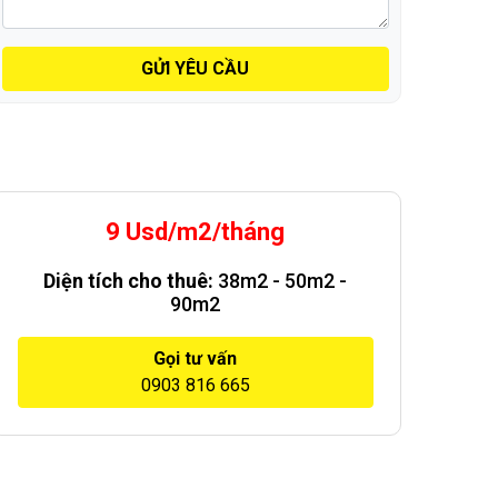
GỬI YÊU CẦU
9 Usd/m2/tháng
Diện tích cho thuê:
38m2 - 50m2 -
90m2
Gọi tư vấn
0903 816 665