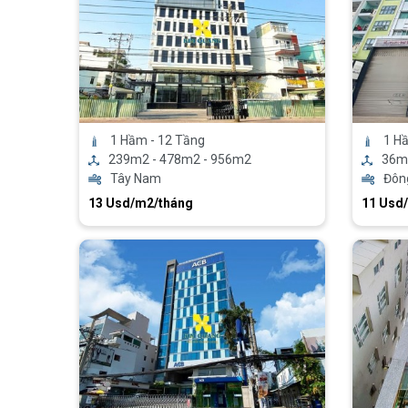
1 Hầm - 12 Tầng
1 Hầ
239m2 - 478m2 - 956m2
36m
Tây Nam
Đôn
13 Usd/m2/tháng
11 Usd