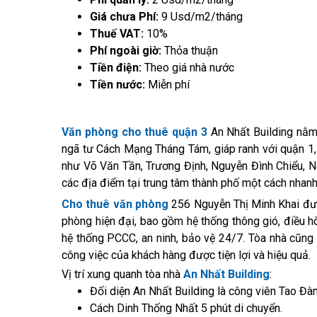
Giá chưa Phí:
9 Usd/m2/tháng
Thuế VAT:
10%
Phí ngoài giờ:
Thỏa thuận
Tiền điện:
Theo giá nhà nước
Tiền nước:
Miễn phí
Văn phòng cho thuê quận 3
An Nhất Building nằm 
ngã tư Cách Mạng Tháng Tám, giáp ranh với quận 1
như Võ Văn Tần, Trương Định, Nguyễn Đình Chiểu, 
các địa điểm tại trung tâm thành phố một cách nhan
Cho thuê văn phòng
256 Nguyễn Thị Minh Khai
đư
phòng hiện đại, bao gồm hệ thống thông gió, điều h
hệ thống PCCC, an ninh, bảo vệ 24/7. Tòa nhà cũng 
công việc của khách hàng được tiện lợi và hiệu quả.
Vị trí xung quanh tòa nhà
An Nhất Building
:
Đối diện An Nhất Building là công viên Tao Đàn
Cách Dinh Thống Nhất 5 phút di chuyển.