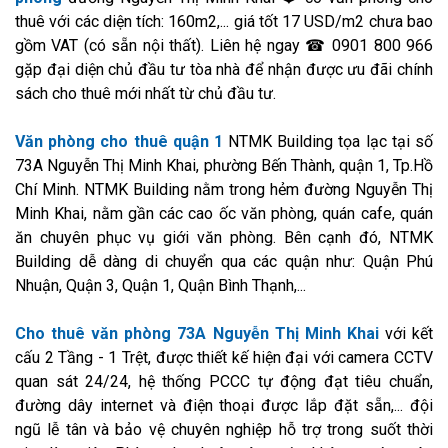
thuê với các diện tích: 160m2,... giá tốt 17 USD/m2 chưa bao
gồm VAT (có sẵn nội thất). Liên hệ ngay ☎ 0901 800 966
gặp đại diện chủ đầu tư tòa nhà để nhận được ưu đãi chính
sách cho thuê mới nhất từ chủ đầu tư.
Văn phòng cho thuê quận 1
NTMK Building tọa lạc tại số
73A Nguyễn Thị Minh Khai, phường Bến Thành, quận 1, Tp.Hồ
Chí Minh. NTMK Building nằm trong hẻm đường Nguyễn Thị
Minh Khai, nằm gần các cao ốc văn phòng, quán cafe, quán
ăn chuyên phục vụ giới văn phòng. Bên cạnh đó, NTMK
Building dễ dàng di chuyển qua các quận như: Quận Phú
Nhuận, Quận 3, Quận 1, Quận Bình Thạnh,...
Cho thuê văn phòng 73A Nguyễn Thị Minh Khai
với kết
cấu 2 Tầng - 1 Trệt, được thiết kế hiện đại với camera CCTV
quan sát 24/24, hệ thống PCCC tự động đạt tiêu chuẩn,
đường dây internet và điện thoại được lắp đặt sẵn,... đội
ngũ lễ tân và bảo vệ chuyên nghiệp hỗ trợ trong suốt thời