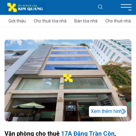
Giới thiệu
Cho thuê tòa nhà
Bán tòa nhà
Cho thuê nhà
Xem thêm hình
Văn phòng cho thuê
17A Đặng Trần Côn
,