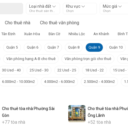
Loại nhà đất
Khu vực
Mức giá
Cho thuê sàn thương mại – Retal
Chọn
Chọn
Cho thuê nhà
Cho thuê văn phòng
Tân Định
Xuân Hòa
Bàn Cờ
Nhiêu Lộc
An Khánh
Bình 
Quận 5
Quận 6
Quận 7
Quận 8
Quận 9
Quận 10
Văn phòng hạng A-B cho thuê
Văn phòng trọn gói cho thuê
Văn 
30 Usd - 40
25 Usd - 30
22 Usd - 25
18 Usd - 22
15 Usd -
6.000m2 - 10.000m2
4.000m2 - 6.000m2
2.500m2 - 4.000m2
1.
Cho thuê tòa nhà Phường Sài
Cho thuê tòa nhà Phư
Gòn
Ông Lãnh
+77 tòa nhà
+52 tòa nhà