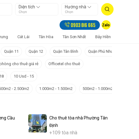
Diện tích
Hướng nhà
Chọn
Chọn
0903 816 665
Zalo
Trưng
Cát Lái
Tân Hòa
Tân Sơn Nhất
Bảy Hiền
Tân Sơn H
Quận 11
Quận 12
Quận Tân Bình
Quận Phú Nhuận
Quận 
phòng cho thuê giá rẻ
Officetel cho thuê
 18
10 Usd - 15
500m2 - 2.500m2
1.000m2 - 1.500m2
500m2 - 1.000m2
300m2 -
ờng Cầu
Cho thuê tòa nhà Phường Tân
Định
+109 tòa nhà