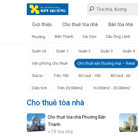
Giới thiệu
Cho thuê tòa nhà
Bán tòa nhà
Bến Thành
Sài Gòn
Cầu Ông Lãnh
Phường
Quận cũ
Quận 1
Quận 2
Quận 3
Quận 4
Văn phòng cho thuê
Cho thuê sàn thương mại – Retal
Giá/a>
Trên 100
60 Usd - 100
40 Usd - 60
Diện tích
Trên 20.000m2
10.000m2 - 20.000m2
Cho thuê tòa nhà
Cho thuê tòa nhà Phường Bến
Thành
+74 tòa nhà