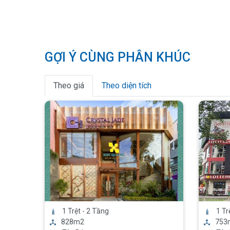
GỢI Ý CÙNG PHÂN KHÚC
Theo giá
Theo diện tích
1 Trệt - 2 Tầng
1 Tr
828m2
753