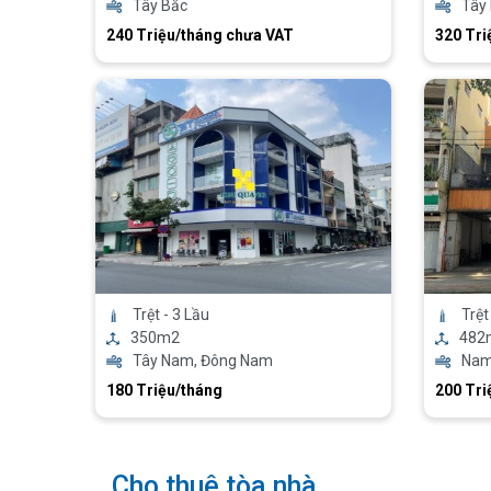
Tây Bắc
Tây
240 Triệu/tháng chưa VAT
320 Tri
Trệt - 3 Lầu
Trệt
350m2
482
Tây Nam, Đông Nam
Na
180 Triệu/tháng
200 Tri
Cho thuê tòa nhà