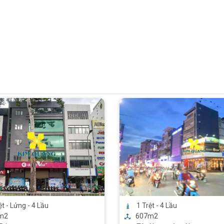
ệt - Lửng - 4 Lầu
1 Trệt - 4 Lầu
m2
607m2