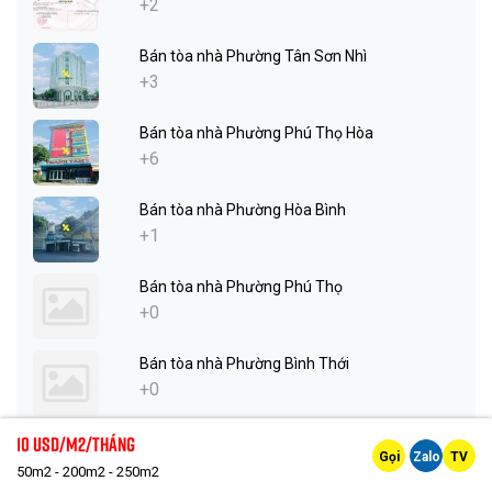
+2
Bán tòa nhà Phường Tân Sơn Nhì
+3
Bán tòa nhà Phường Phú Thọ Hòa
+6
Bán tòa nhà Phường Hòa Bình
+1
Bán tòa nhà Phường Phú Thọ
+0
Bán tòa nhà Phường Bình Thới
+0
10 Usd/m2/tháng
Bán tòa nhà Phường Minh Phụng
Gọi
Zalo
TV
+1
50m2 - 200m2 - 250m2