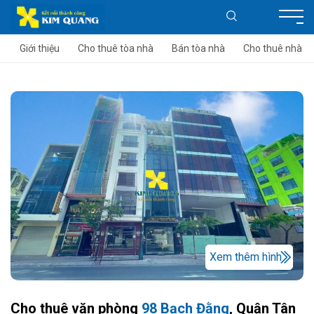
Giới thiệu
Cho thuê tòa nhà
Bán tòa nhà
Cho thuê nhà
Xem thêm hình
Cho thuê văn phòng
98 Bạch Đằng
, Quận Tân