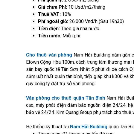
Giá chưa Phí:
10 Usd/m2/tháng
Thuế VAT:
10%
Phí ngoài giờ:
26.000 Vnd/h (Sau 19h30)
Tiền điện:
Theo giá nhà nước
Tiền nước:
Miễn phí
Cho thuê văn phòng
Nam Hải Building nằm gần c
Etown Cộng Hòa 100m, cách trung tâm thương mại 
sân bay quốc tế Tân Sơn Nhất 5 phút đi xe cách Q
sầm uất nhất quận tân bình, tiếp giáp khu k300 và kh
quý công ty đặt trụ sở văn phòng.
Văn phòng cho thuê quận Tân Bình
Nam Hải Build
cao, máy phát điện đảm bảo nguồn điện 24/24, hệ 
bảo vệ 24/24. Kim Quang Group phụ trách cho thuê v
Hệ thống kỹ thuật tại
Nam Hải Building
quận Tân Bìn
Thang máy: 01 thang máy tốc độ cao.