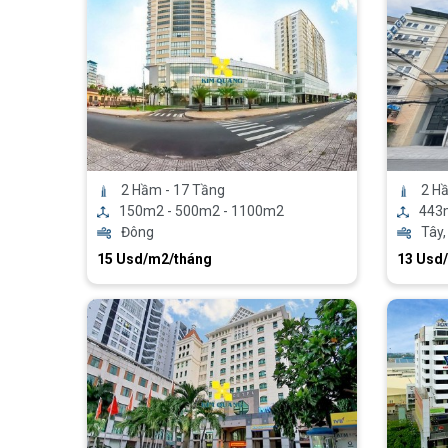
2 Hầm - 17 Tầng
2 Hầ
150m2 - 500m2 - 1100m2
443
Đông
Tây
15 Usd/m2/tháng
13 Usd