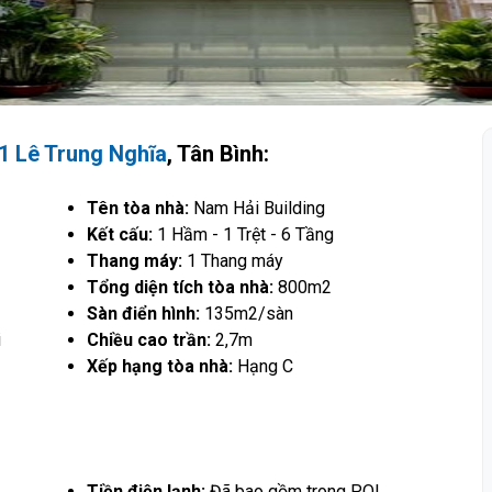
1 Lê Trung Nghĩa
, Tân Bình:
Tên tòa nhà:
Nam Hải Building
Kết cấu:
1 Hầm - 1 Trệt - 6 Tầng
Thang máy:
1 Thang máy
Tổng diện tích tòa nhà:
800m2
Sàn điển hình:
135m2/sàn
i
Chiều cao trần:
2,7m
Xếp hạng tòa nhà:
Hạng C
Tiền điện lạnh:
Đã bao gồm trong PQL