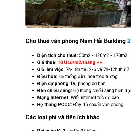
Cho thuê văn phòng Nam Hải Building
2
Diện tích cho thuê:
50m2 - 120m2 - 170m2
Giá thuê:
10 Usd/m2/tháng ++
Giờ làm việc:
7h-18h thứ 2-6 và 7h-12h thứ 7
Điều hòa:
Hệ thống điều hòa treo tường
Điện dự phòng:
Dự phòng cơ bản
Đèn chiếu sáng:
Hệ thống chiếu sáng hiện đạ
Mạng Internet:
Wifi, internet tốc độ cao
Hệ thống PCCC:
Đầy đủ chuẩn văn phòng
Các loại phí và tiện ích khác
Phí quản lý:
2 Usd/m2/tháng