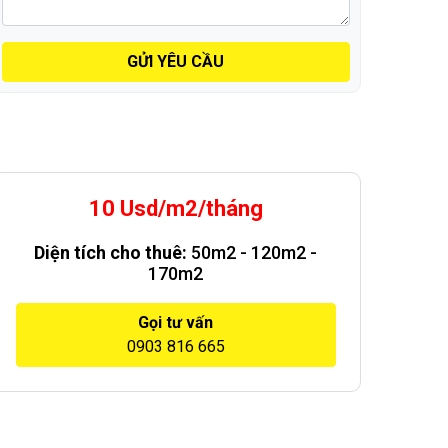
GỬI YÊU CẦU
10 Usd/m2/tháng
Diện tích cho thuê:
50m2 - 120m2 -
170m2
Gọi tư vấn
0903 816 665