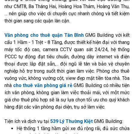
như CMT8, Ba Tháng Hai, Hoàng Hoa Thám, Hoàng Văn Thụ,
… nên giúp cho việc di chuyển cực nhanh chóng và tiết kiệm
thời gian sang các quận lân cận.
Văn phòng cho thuê quận Tân Bình
GMG Building với kết
cấu 1 Hầm - 1 Trệt - 8 Tầng, được thiết kế hiện đại với thang
máy tốc độ cao, camera CCTV quan sát 24/24, hệ thống
PCCC tự động đạt tiêu chuẩn, đường dây internet và điện
thoại được lắp đặt sẵn,... đội ngũ lễ tân và bảo vệ chuyên
nghiệp hỗ trợ trong suốt thời gian làm việc. Phòng cho thuê
vuông vức, không vướng cột, view đẹp mặt tiền tòa nhà. Tòa
nhà
cho thuê văn phòng giá rẻ
GMG Building có nhiều tiện
ích văn phòng, không gian làm việc thoải mái, với một mức
giá cho thuê phù hợp sẽ là sự lựa chọn tối ưu cho quý khách
hàng đặt các văn phòng đại diện, trụ sở làm việc.
Tiện ích và dịch vụ tại
539 Lý Thường Kiệt
GMG Building:
Hệ thống 1 tầng hầm gửi xe đủ rộng rãi, đủ sức chứa