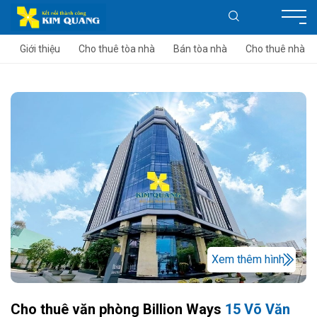
Giới thiệu
Cho thuê tòa nhà
Bán tòa nhà
Cho thuê nhà
Xem thêm hình
Cho thuê văn phòng Billion Ways
15 Võ Văn