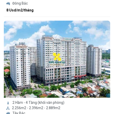
Đông Bắc
8 Usd/m2/tháng
2 Hầm - 4 Tầng (khối văn phòng)
2.256m2 - 2.396m2 - 2.889m2
Tây Bắc