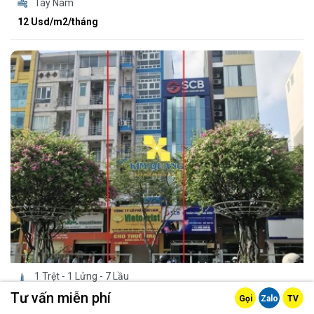
Tây Nam
12 Usd/m2/tháng
1 Trệt - 1 Lửng - 7 Lầu
900m2
Tư vấn miễn phí
Gọi
Zalo
TV
Bắc