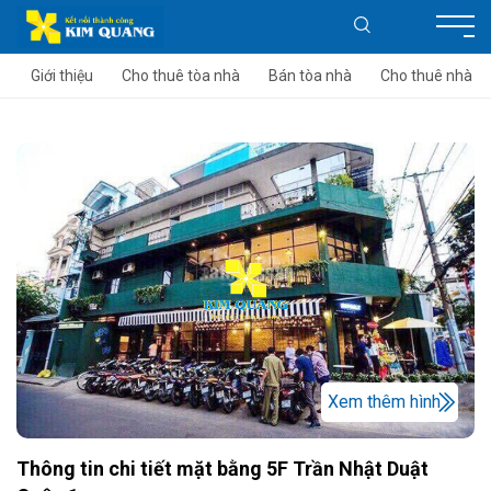
Giới thiệu
Cho thuê tòa nhà
Bán tòa nhà
Cho thuê nhà
Xem thêm hình
Thông tin chi tiết mặt bằng 5F Trần Nhật Duật