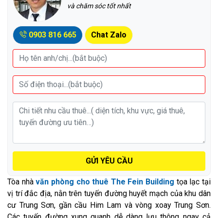
và chăm sóc tốt nhất
0903 816 665
Chat Zalo
GỬI YÊU CẦU
Tòa nhà
văn phòng cho thuê The Fein Building
tọa lạc tại
vị trí đắc địa, nằn trên tuyến đường huyết mạch của khu dân
cư Trung Sơn, gần cầu Him Lam và vòng xoay Trung Sơn.
Các tuyến đường xung quanh dễ dàng lưu thông ngay cả