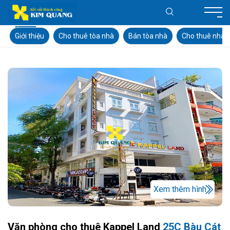
Giới thiệu
Cho thuê tòa nhà
Bán tòa nhà
Cho thuê nhà
Xem thêm hình
Văn phòng cho thuê Kappel Land
25C Bàu Cát