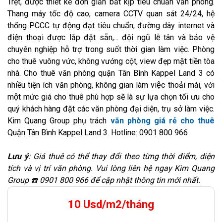
Trệt, được thiết kế đơn giản bắt kịp tiêu chuẩn văn phòng.
Thang máy tốc độ cao, camera CCTV quan sát 24/24, hệ
thống PCCC tự động đạt tiêu chuẩn, đường dây internet và
điện thoại được lắp đặt sẵn,... đội ngũ lễ tân và bảo vệ
chuyên nghiệp hỗ trợ trong suốt thời gian làm việc. Phòng
cho thuê vuông vức, không vướng cột, view đẹp mặt tiền tòa
nhà. Cho thuê văn phòng quận Tân Bình Kappel Land 3 có
nhiều tiện ích văn phòng, không gian làm việc thoải mái, với
một mức giá cho thuê phù hợp sẽ là sự lựa chọn tối ưu cho
quý khách hàng đặt các văn phòng đại diện, trụ sở làm việc.
Kim Quang Group phụ trách
văn phòng giá rẻ cho thuê
Quận Tân Bình Kappel Land 3. Hotline: 0901 800 966
Lưu ý
: Giá thuê có thể thay đổi theo từng thời điểm, diện
tích và vị trí văn phòng. Vui lòng liên hệ ngay Kim Quang
Group ☎️ 0901 800 966 để cập nhật thông tin mới nhất.
10 Usd/m2/tháng