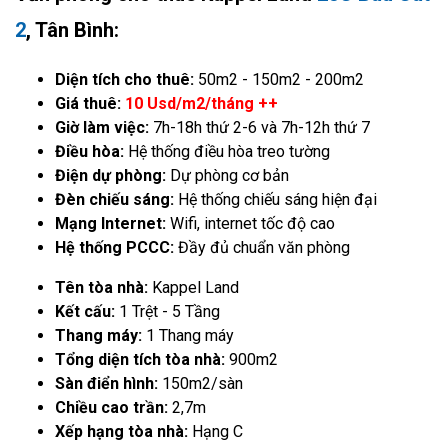
2
, Tân Bình:
Diện tích cho thuê:
50m2 - 150m2 - 200m2
Giá thuê:
10 Usd/m2/tháng ++
Giờ làm việc:
7h-18h thứ 2-6 và 7h-12h thứ 7
Điều hòa:
Hệ thống điều hòa treo tường
Điện dự phòng:
Dự phòng cơ bản
Đèn chiếu sáng:
Hệ thống chiếu sáng hiện đại
Mạng Internet:
Wifi, internet tốc độ cao
Hệ thống PCCC:
Đầy đủ chuẩn văn phòng
Tên tòa nhà:
Kappel Land
Kết cấu:
1 Trệt - 5 Tầng
Thang máy:
1 Thang máy
Tổng diện tích tòa nhà:
900m2
Sàn điển hình:
150m2/sàn
Chiều cao trần:
2,7m
Xếp hạng tòa nhà:
Hạng C