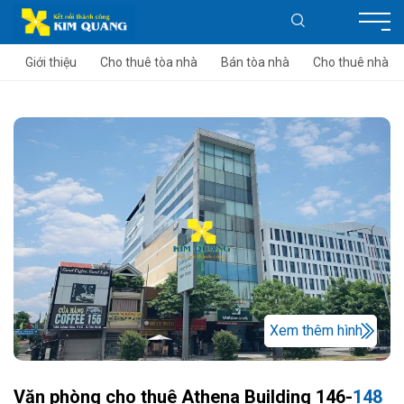
Giới thiệu
Cho thuê tòa nhà
Bán tòa nhà
Cho thuê nhà
Xem thêm hình
Văn phòng cho thuê Athena Building 146-
148