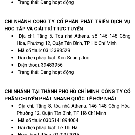
Trạng thái: Đang hoạt động
CHI NHÁNH CÔNG TY CỔ PHẦN PHÁT TRIỂN DỊCH VỤ
HỌC TẬP VÀ GIẢI TRÍ TRỰC TUYẾN
Địa chỉ: Tầng 5, Tòa nhà Athena, số 146-148 Cộng
Hòa, Phường 12, Quận Tân Bình, TP Hồ Chí Minh
Mã số thuế: 0313388528
Đại diện pháp luật: Kim Soung Joo
Điện thoại: 39483956
Trạng thái: Đang hoạt động
CHI NHÁNH TẠI THÀNH PHỐ HỒ CHÍ MINH CÔNG TY CỔ
PHẦN CHUYỂN PHÁT NHANH QUỐC TẾ HỢP NHẤT
Địa chỉ: Tầng 8, tòa nhà Athena, 146-148 Cộng Hòa,
Phường 12, Quận Tân Bình, TP Hồ Chí Minh
Mã số thuế: 0305141894004
Đại diện pháp luật: Lê Thị Hà
Ngày hoạt động: 01/09/2015