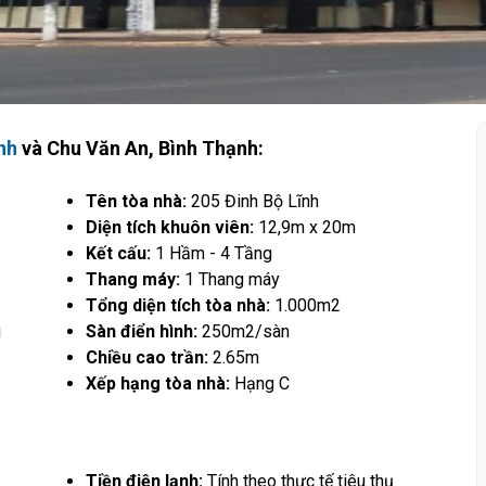
nh
và Chu Văn An, Bình Thạnh:
Tên tòa nhà:
205 Đinh Bộ Lĩnh
Diện tích khuôn viên:
12,9m x 20m
Kết cấu:
1 Hầm - 4 Tầng
Thang máy:
1 Thang máy
Tổng diện tích tòa nhà:
1.000m2
i
Sàn điển hình:
250m2/sàn
Chiều cao trần:
2.65m
Xếp hạng tòa nhà:
Hạng C
Tiền điện lạnh:
Tính theo thực tế tiêu thụ