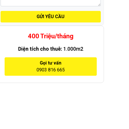
GỬI YÊU CẦU
400 Triệu/tháng
Diện tích cho thuê:
1.000m2
Gọi tư vấn
0903 816 665