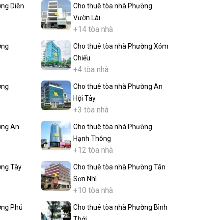
ờng Diên
Cho thuê tòa nhà Phường
Vườn Lài
+14 tòa nhà
ờng
Cho thuê tòa nhà Phường Xóm
Chiếu
+4 tòa nhà
ờng
Cho thuê tòa nhà Phường An
Hội Tây
+3 tòa nhà
ờng An
Cho thuê tòa nhà Phường
Hạnh Thông
+12 tòa nhà
ờng Tây
Cho thuê tòa nhà Phường Tân
Sơn Nhì
+10 tòa nhà
ờng Phú
Cho thuê tòa nhà Phường Bình
Thới