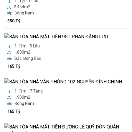
1 Trệt - 1 Lầu
2.454m2
Đông Nam
350 Tỷ
1 Hầm - 5 Lầu
1.000m2
Bắc, Đông Bắc
165 Tỷ
1 Hầm - 7 Tầng
1.900m2
Đông Nam
165 Tỷ