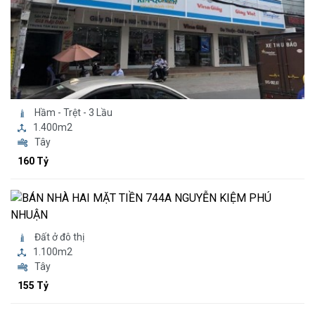
Hầm - Trệt - 3 Lầu
1.400m2
Tây
160 Tỷ
Đất ở đô thị
1.100m2
Tây
155 Tỷ