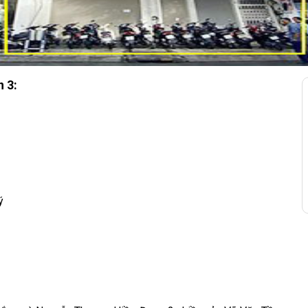
n 3:
ý