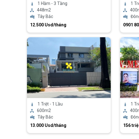
1 Hầm - 3 Tầng
1 Tr
448m2
400
Tây Bắc
Đôn
12.500 Usd/tháng
0901 80
1 Trệt - 1 Lầu
1 Tr
600m2
400
Tây Bắc
Đôn
13.000 Usd/tháng
156 tri