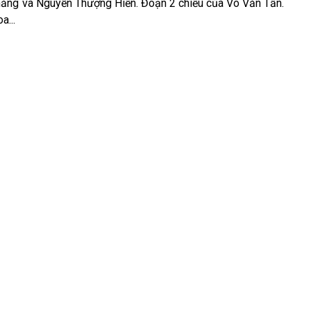
hắng và Nguyễn Thượng Hiền. Đoạn 2 chiều của Võ Văn Tần.
a...