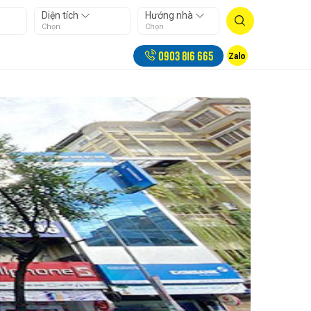
Diện tích
Hướng nhà
Chọn
Chọn
0903 816 665
Zalo