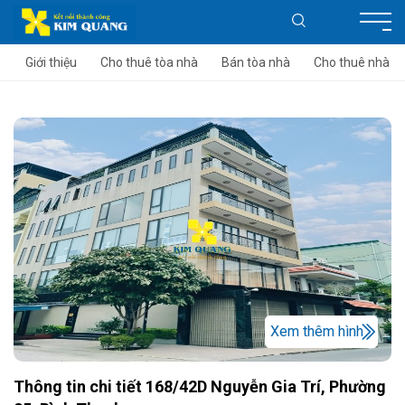
Giới thiệu
Cho thuê tòa nhà
Bán tòa nhà
Cho thuê nhà
Xem thêm hình
Thông tin chi tiết 168/42D Nguyễn Gia Trí, Phường