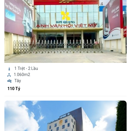
1 Trệt - 2 Lầu
1.060m2
Tây
110 Tỷ