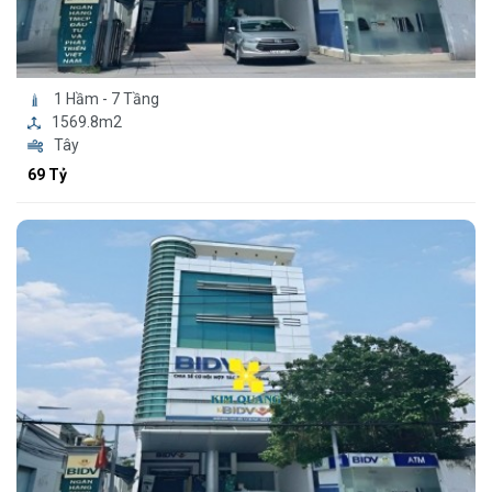
1 Hầm - 7 Tầng
1569.8m2
Tây
69 Tỷ