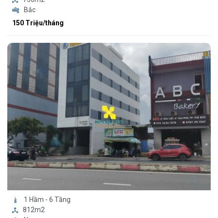
Bắc
150 Triệu/tháng
1 Hầm - 6 Tầng
812m2