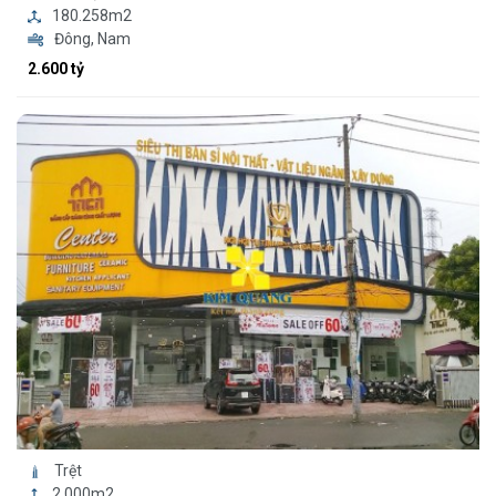
180.258m2
Đông, Nam
2.600 tỷ
Trệt
2.000m2