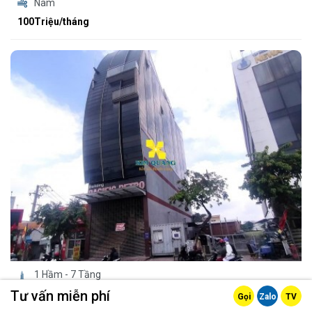
Nam
100Triệu/tháng
1 Hầm - 7 Tầng
950m2
Tư vấn miễn phí
Gọi
Zalo
TV
Nam