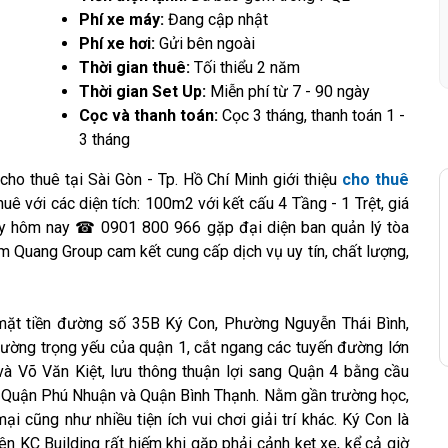
Phí xe máy:
Đang cập nhật
Phí xe hơi:
Gửi bên ngoài
Thời gian thuê:
Tối thiểu 2 năm
Thời gian Set Up:
Miễn phí từ 7 - 90 ngày
Cọc và thanh toán:
Cọc 3 tháng, thanh toán 1 -
3 tháng
o thuê tại Sài Gòn - Tp. Hồ Chí Minh giới thiệu
cho thuê
ê với các diện tích: 100m2 với kết cấu 4 Tầng - 1 Trệt, giá
y hôm nay ☎ 0901 800 966 gặp đại diện ban quản lý tòa
m Quang Group cam kết cung cấp dịch vụ uy tín, chất lượng,
mặt tiền đường số 35B Ký Con, Phường Nguyễn Thái Bình,
ường trọng yếu của quận 1, cắt ngang các tuyến đường lớn
à Võ Văn Kiệt, lưu thông thuận lợi sang Quận 4 bằng cầu
, Quận Phú Nhuận và Quận Bình Thạnh. Nằm gần trường học,
i cũng như nhiều tiện ích vui chơi giải trí khác. Ký Con là
n KC Building rất hiếm khi gặp phải cảnh kẹt xe, kể cả giờ