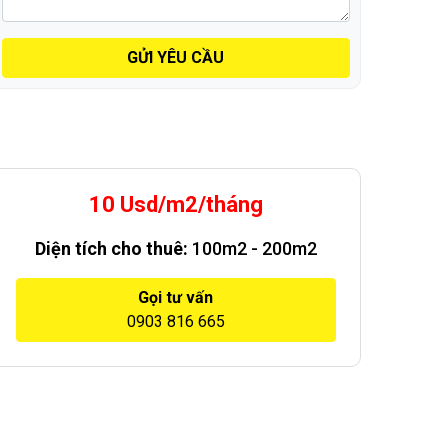
GỬI YÊU CẦU
10 Usd/m2/tháng
Diện tích cho thuê:
100m2 - 200m2
Gọi tư vấn
0903 816 665