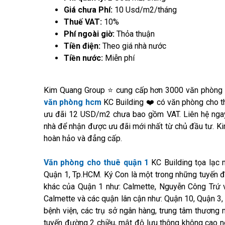
Giá chưa Phí:
10 Usd/m2/tháng
Thuế VAT:
10%
Phí ngoài giờ:
Thỏa thuận
Tiền điện:
Theo giá nhà nước
Tiền nước:
Miễn phí
Kim Quang Group ⭐ cung cấp hơn 3000 văn phòng ch
văn phòng hcm
KC Building ❤️ có văn phòng cho thu
ưu đãi 12 USD/m2 chưa bao gồm VAT. Liên hệ nga
nhà để nhận được ưu đãi mới nhất từ chủ đầu tư. Ki
hoàn hảo và đẳng cấp.
Văn phòng cho thuê quận 1
KC Building tọa lạc 
Quận 1, Tp.HCM. Ký Con là một trong những tuyến đ
khác của Quận 1 như: Calmette, Nguyễn Công Trứ v
Calmette và các quận lân cận như: Quận 10, Quận 3
bệnh viện, các trụ sở ngân hàng, trung tâm thương mạ
tuyến đường 2 chiều, mật độ lưu thông không cao nê