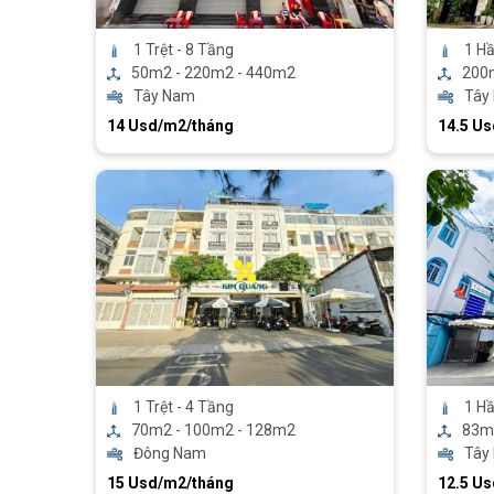
1 Trệt - 8 Tầng
1 Hầ
50m2 - 220m2 - 440m2
200
Tây Nam
Tây
14 Usd/m2/tháng
14.5 U
1 Trệt - 4 Tầng
1 H
70m2 - 100m2 - 128m2
83m
Đông Nam
Tây
15 Usd/m2/tháng
12.5 U